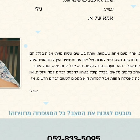
פחות לחץ סביב מה שהוא אוכל
נילי
וכמה."
אמא של א.
דים. אחרי פעם אחת ששמעתי אותה בשישים שניות פניתי אליה בגלל הבן
רים חדשים. הצטרפתי לסדנה של ארבעה מפגשים ואין לכם מושג איזה
מוזרים אבל - הוא טועם! בסדנה עצמה הוא אכל לחם מלא, וטבל אותו
אהב בדגנים מלאים ובכלל קיבל בטחון להכניס דברים לפה ולנסות. אין
רוכה לאכילה מגוונת אבל לפחות הוא מסכים לטעום דברים חדשים. אז
רלי
מוכנים לשנות את המצב? כל המשפחה מרוויחה!
052-833-5095