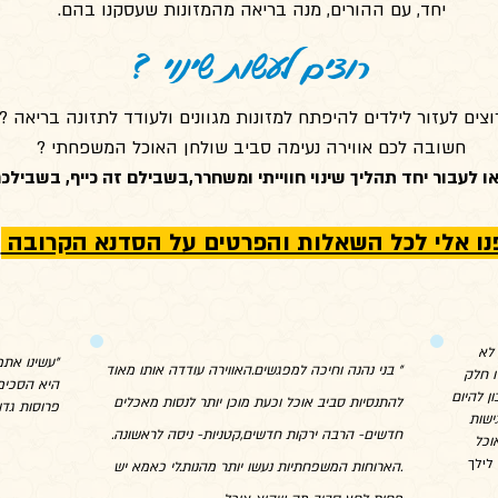
יחד, עם ההורים, מנה בריאה מהמזונות שעסקנו בהם.
רוצים לעשות שינוי ?
וצים לעזור לילדים להיפתח למזונות מגוונים ולעודד לתזונה בריאה ?
חשובה לכם אווירה נעימה סביב שולחן האוכל המשפחתי ?
 לעבור יחד תהליך שינוי חווייתי ומשחרר,בשבילם זה כייף, בשבילכם
נו אלי לכל השאלות והפרטים על הסדנא הקרובה
, לא
"עשינו את
" בני נהנה וחיכה למפגשים.האווירה עודדה אותו מאוד
ו חלק
היא הסכימ
ן להיום
להתנסיות סביב אוכל וכעת מוכן יותר לנסות מאכלים
פרוסות גדו
ישות
חדשים- הרבה ירקות חדשים,קטניות- ניסה לראשונה.
וכל
פזית 
ך
.הארוחות המשפחתיות נעשו יותר מהנות.לי כאמא יש