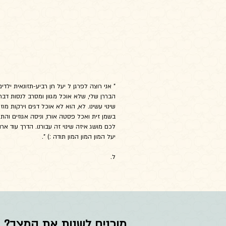
" אני רוצה לפרגן ל יעל חן רביע-תזונאית יל
הבררן שלי, שלא אוכל מגוון ומסרב לנסות דב
שינוי עשינו. לא, הוא לא אוכל דגים וירקות 
בשמן זית ואכל פסטה אורז, וניסה אגוזים והת
לכם מושג איזה שינוי זה עבורנו. הדרך עוד א
יעל המון המון המון תודה :) ".
או
ל.
מוכנים לשנות את המצב?