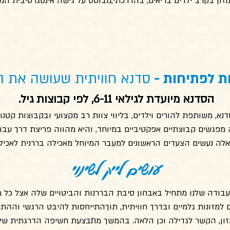
ון בקרב ילדים בריאים, בהדרכתי
,
מבוסס על גישה אינטגרטיבית המו
ת לפתיחות -
סדנא חוויתית שעושה את 
הסדנא מיועדת לגילאי 6-11, לפי קבוצות גיל.
נא, משותפת להורים וילדים,
בליווי צוות רב מקצועי ובקבוצות קטנות
פגשים קבוצתיים אפקטיביים במיוחד, והיא מהווה פריצת דרך עבו
לה נעשים הצעדים הראשונים למעבר המיוחל מאכילה בררנית לאכילה
עושים לייק לשינוי
בודה שלנו מתחיל באבחון סיבת הבררנות והביטויים שלה אצל כל 
למזונות גלמיים ובדרך חוויתית, תוךהתייחסות להיבט הרגשי וההתנ
זון, הקשר לגדילה וכן הלאה. בהמשך מתבצעת חשיפה הדרגתית של 