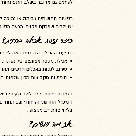
לעיתים גם מדובר בשלב התפתחותי טב
רגישות תחושתית גבוהה או נמוכה למר
יש ילדים שמרקם מסוים, מראה מסוים 
כיצד נזהה אכילה בררנית?
תופעת האכילה הבררנית באה לידי ב
• אכילת מספר מצומצם של מזונות
• סירוב לנסות מאכלים חדשים ו/או 
• הימנעות מקבוצות מזון שלמות. למ
הסיבות שונות מילד לילד ולעיתים יש 
הטיפול החדשני והייחודי שפיתחתי ב
בליווי צוות רב מקצועי.
אז מה עושים?